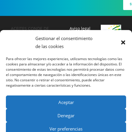
Saber más
ACEITES CONDE DE
Aviso legal
TORREPALMA, S.C.A.
Política de
Gestionar el consentimiento
Pol. Ind. El Cerezo, Calle
privacidad
de las cookies
Almendro, 25
Política de
23670 Castillo de Locubín
cookies
Para ofrecer las mejores experiencias, utilizamos tecnologías como las
cookies para almacenar y/o acceder a la información del dispositivo. El
(Jaén) -SPAIN-
consentimiento de estas tecnologías nos permitirá procesar datos como
info@aceitescondetorrepalm
el comportamiento de navegación o las identificaciones únicas en este
a.com
sitio. No consentir o retirar el consentimiento, puede afectar
negativamente a ciertas características y funciones.
Tel.
+34 953 59 05 03
Aceptar
Denegar
Ver preferencias